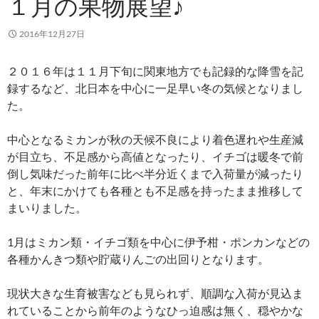
１月の果物展望♪
2016年12月27日
２０１６年は１１月下旬に関東地方でも記録的な降雪を記
録するなど、北日本を中心に一足早い冬の気候となりまし
た。
中心となるミカンが秋の天候不良により着色遅れや生産減
が目立ち、不足感から高値となったり、イチゴは暖冬で前
倒し気味だった前年に比べ半分近くまで入荷量が減ったり
と、年末にかけても各種とも不足感を持ったまま推移して
まいりました。
1月はミカン類・イチゴ類を中心に伊予柑・ポンカンなどの
各種かんきつ類や貯蔵りんごの出回りとなります。
現状大きな生育被害なども見られず、順調な入荷が見込ま
れていることから前年のようなひっ迫感は無く、穏やかな