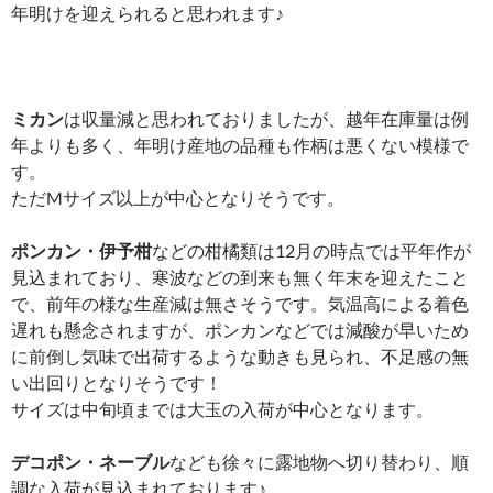
年明けを迎えられると思われます♪
ミカン
は収量減と思われておりましたが、越年在庫量は例
年よりも多く、年明け産地の品種も作柄は悪くない模様で
す。
ただMサイズ以上が中心となりそうです。
ポンカン・伊予柑
などの柑橘類は12月の時点では平年作が
見込まれており、寒波などの到来も無く年末を迎えたこと
で、前年の様な生産減は無さそうです。気温高による着色
遅れも懸念されますが、ポンカンなどでは減酸が早いため
に前倒し気味で出荷するような動きも見られ、不足感の無
い出回りとなりそうです！
サイズは中旬頃までは大玉の入荷が中心となります。
デコポン・ネーブル
なども徐々に露地物へ切り替わり、順
調な入荷が見込まれております♪