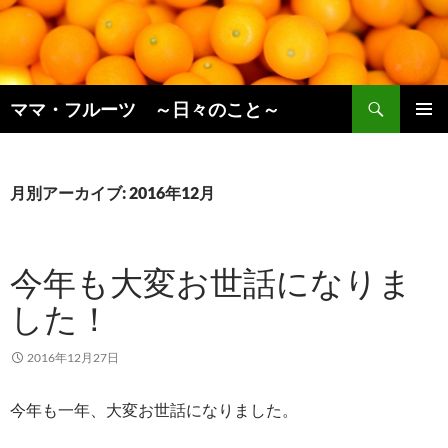
コ
ン
テ
ン
検
ツ
ママ・フルーツ ～日々のこと～
索
へ
メインメ
ス
ニュー
キ
月別アーカイブ: 2016年12月
ッ
プ
今年も大変お世話になりま
した！
2016年12月27日
今年も一年、大変お世話になりました。