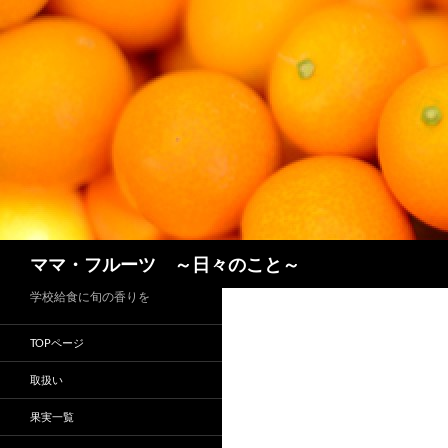
コ
ン
テ
ン
ツ
へ
ス
キ
ッ
プ
検
ママ・フルーツ ～日々のこと～
索
学校給食に旬の香りを
TOPページ
取扱い
果実一覧