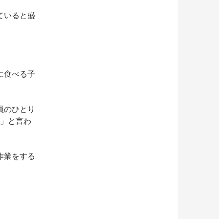
ていると盛
に食べる子
員のひとり
♪」と言わ
作業をする