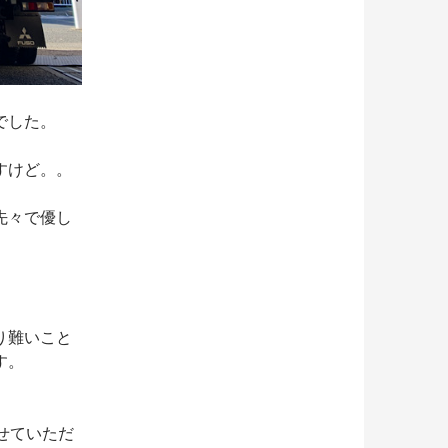
でした。
すけど。。
先々で優し
り難いこと
す。
させていただ