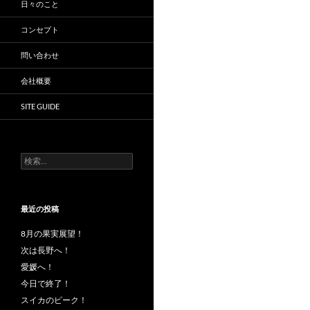
日々のこと
コンセプト
問い合わせ
会社概要
SITE GUIDE
検
索:
最近の投稿
8月の果実展望！
次は長野へ！
愛媛へ！
今日で終了！
スイカのピーク！