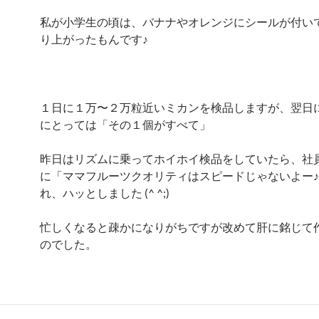
私が小学生の頃は、バナナやオレンジにシールが付い
り上がったもんです♪
１日に１万〜２万粒近いミカンを検品しますが、翌日
にとっては「その１個がすべて」
昨日はリズムに乗ってホイホイ検品をしていたら、社
に「ママフルーツクオリティはスピードじゃないよー
れ、ハッとしました (^ ^;)
忙しくなると疎かになりがちですが改めて肝に銘じて
のでした。