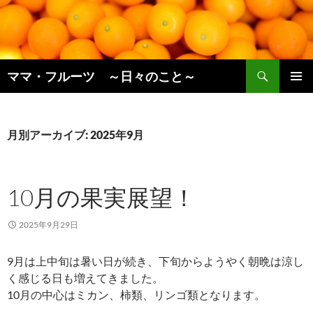
コ
ン
テ
ン
検
ツ
ママ・フルーツ ～日々のこと～
索
へ
メインメ
ス
ニュー
キ
月別アーカイブ: 2025年9月
ッ
プ
10月の果実展望！
2025年9月29日
9月は上中旬は暑い日が続き、下旬からようやく朝晩は涼し
く感じる日も増えてきました。
10月の中心はミカン、柿類、リンゴ類となります。