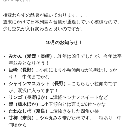
相変わらずの酷暑が続いております、、、
週末にかけて日本列島を台風が通過していく模様なので、
少し空気が入れ変わると良いのですが。
10月のお知らせ！
みかん（愛媛・長崎）…
昨年は凶作でしたが、今年は平
年並みとなりそう！
巨峰（長野）…
小雨により小粒傾向ながら味はしっか
り！ 中旬までかな
シャインマスカット（長野）…
こちらも小粒傾向です
が、潤沢に入ってます！
リンゴ（長野ほか）…
津軽〜シナノスイートなど
梨（栃木ほか）…
小玉傾向とは言え1/6付〜かな
たねなし柿（奈良）…
渋抜きをした四角い柿
甘柿（奈良）…
やや丸みを帯びた柿です。 種あり 中
旬頃から