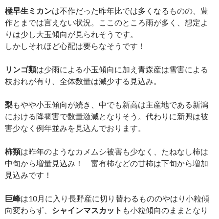
極早生ミカン
は不作だった昨年比では多くなるものの、豊
作とまでは言えない状況。ここのところ雨が多く、想定よ
りは少し大玉傾向が見られそうです。
しかしそれほど心配は要らなそうです！
リンゴ類
は少雨による小玉傾向に加え青森産は雪害による
枝おれが有り、全体数量は減少する見込み。
梨
もやや小玉傾向が続き、中でも新高は主産地である新潟
における降雹害で数量激減となりそう。代わりに新興は被
害少なく例年並みを見込んでおります。
柿類
は昨年のようなカメムシ被害も少なく、たねなし柿は
中旬から増量見込み！ 富有柿などの甘柿は下旬から増加
見込みです！
巨峰
は10月に入り長野産に切り替わるもののやはり小粒傾
向変わらず、
シャインマスカット
も小粒傾向のままとなり