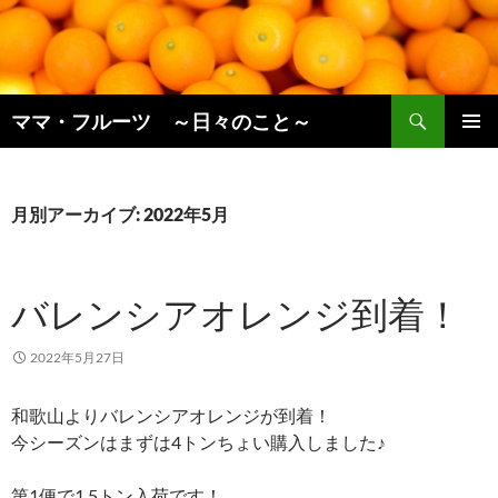
コ
ン
テ
ン
検
ツ
ママ・フルーツ ～日々のこと～
索
へ
メインメ
ス
ニュー
キ
月別アーカイブ: 2022年5月
ッ
プ
バレンシアオレンジ到着！
2022年5月27日
和歌山よりバレンシアオレンジが到着！
今シーズンはまずは4トンちょい購入しました♪
第1便で1.5トン入荷です！