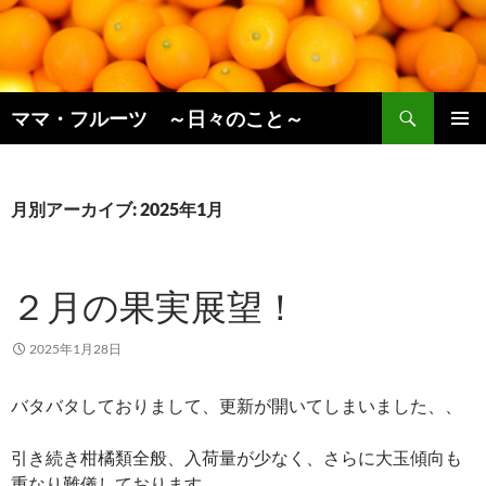
コ
ン
テ
ン
検
ツ
ママ・フルーツ ～日々のこと～
索
へ
メインメ
ス
ニュー
キ
月別アーカイブ: 2025年1月
ッ
プ
２月の果実展望！
2025年1月28日
バタバタしておりまして、更新が開いてしまいました、、
引き続き柑橘類全般、入荷量が少なく、さらに大玉傾向も
重なり難儀しております、、、