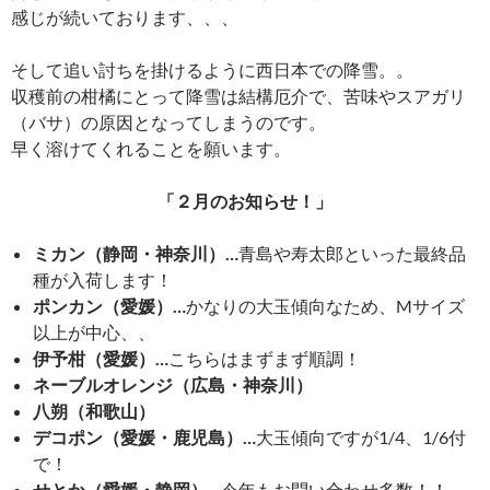
感じが続いております、、、
そして追い討ちを掛けるように西日本での降雪。。
収穫前の柑橘にとって降雪は結構厄介で、苦味やスアガリ
（バサ）の原因となってしまうのです。
早く溶けてくれることを願います。
「２月のお知らせ！」
ミカン（静岡・神奈川）…
青島や寿太郎といった最終品
種が入荷します！
ポンカン（愛媛）…
かなりの大玉傾向なため、Mサイズ
以上が中心、、
伊予柑（愛媛）…
こちらはまずまず順調！
ネーブルオレンジ（広島・神奈川）
八朔（和歌山）
デコポン（愛媛・鹿児島）…
大玉傾向ですが1/4、1/6付
で！
せとか（愛媛・静岡）…
今年もお問い合わせ多数！！