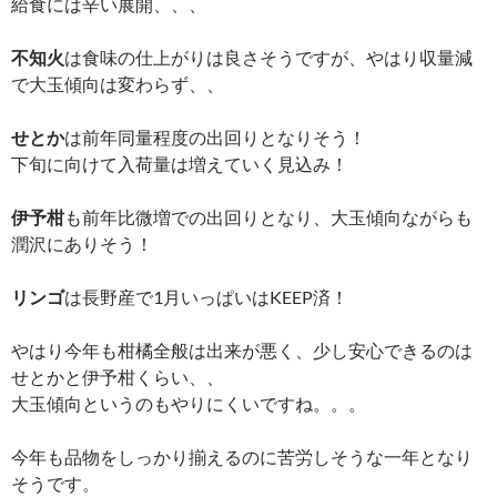
給食には辛い展開、、、
不知火
は食味の仕上がりは良さそうですが、やはり収量減
で大玉傾向は変わらず、、
せとか
は前年同量程度の出回りとなりそう！
下旬に向けて入荷量は増えていく見込み！
伊予柑
も前年比微増での出回りとなり、大玉傾向ながらも
潤沢にありそう！
リンゴ
は長野産で1月いっぱいはKEEP済！
やはり今年も柑橘全般は出来が悪く、少し安心できるのは
せとかと伊予柑くらい、、
大玉傾向というのもやりにくいですね。。。
今年も品物をしっかり揃えるのに苦労しそうな一年となり
そうです。