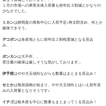
１月の市場への果実全体入荷量も前年比３割減とかなりの
少なさでした。
ミカン
は静岡産の青島中心に入荷予定♪寿太郎含め、何とか
確保できそう。
デコポン
は各産地ともに前年比２割程度減となる見込
み、、
ポンカン
は大不作、、、
受注量の確保は厳しそうな気がしております…
伊予柑
はやや大玉傾向ながらも数量はまとまる見込み！
せとか
は無加温物が始まり、やや大玉傾向とはいえ前年並
みの入荷量となりそうです♪
イチゴ
は栃木産を中心に数量もまとまってくる見込み！