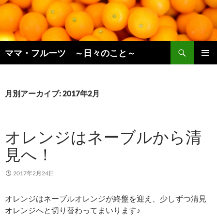
コ
ン
テ
ン
検
ツ
ママ・フルーツ ～日々のこと～
索
へ
メインメ
ス
ニュー
キ
月別アーカイブ: 2017年2月
ッ
プ
オレンジはネーブルから清
見へ！
2017年2月24日
オレンジはネーブルオレンジが終盤を迎え、少しずつ清見
オレンジへと切り替わってまいります♪