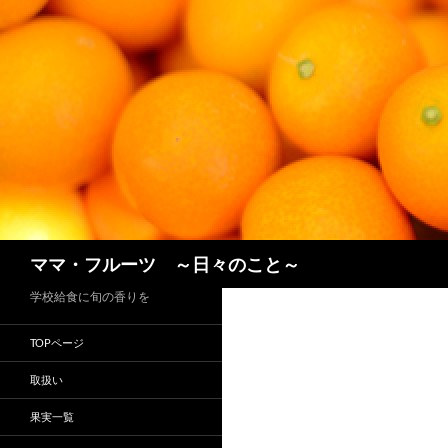
コ
ン
テ
ン
ツ
へ
ス
キ
ッ
プ
検
ママ・フルーツ ～日々のこと～
索
学校給食に旬の香りを
TOPページ
取扱い
果実一覧