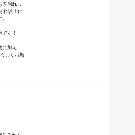
も煮崩れし
それ以上に
す。
適です！
物に加え、
よろしくお願
早生みかん