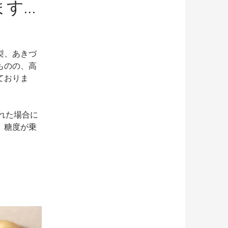
ます…
梨、あきづ
ものの、高
ておりま
れた場合に
、糖度が乗
。