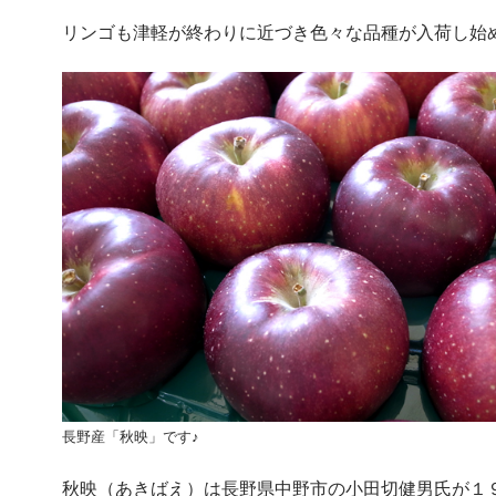
リンゴも津軽が終わりに近づき色々な品種が入荷し始
長野産「秋映」です♪
秋映（あきばえ）は長野県中野市の小田切健男氏が１