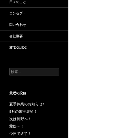
日々のこと
コンセプト
問い合わせ
会社概要
SITE GUIDE
検
索:
最近の投稿
夏季休業のお知らせ♪
8月の果実展望！
次は長野へ！
愛媛へ！
今日で終了！