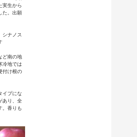
た実生から
した。出願
、シナノス
す
など南の地
寒冷地では
梗付け根の
タイプにな
があり、全
す。香りも