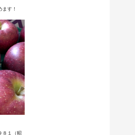
めます！
９８１（昭