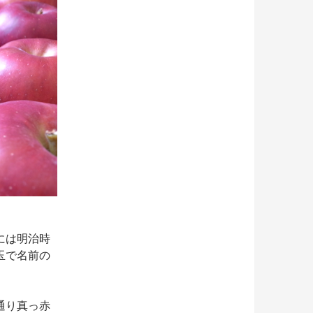
には明治時
玉で名前の
通り真っ赤