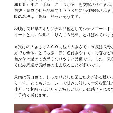
和５６）年に「千秋」に「つがる」を交配させ生まれ
選抜・育成させた品種で１９９３年に品種登録されま
時の名称は「高秋」だったそうです。
秋映は長野県のオリジナル品種としてシナノゴールド
イートと共に信州の「りんご３兄弟」と呼ばれていま
果実はの大きさは３００ｇ程の大きさで、果皮は長野
方でも全体にとても濃い赤に色付きやすく、青森など
色が付き過ぎて赤黒くなりやすい品種です。また、果
くぼみ周辺が黄緑色のまま残ることが多いです。
果肉は黄白色で、しっかりとした歯ごたえがある硬い
ります。とてもジューシーで甘みに対して十分な酸味
体として甘酸っぱいりんごらしい味わいに感じられま
十分強く感じます。