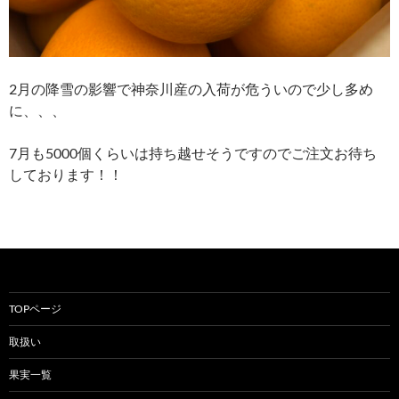
2月の降雪の影響で神奈川産の入荷が危ういので少し多め
に、、、
7月も5000個くらいは持ち越せそうですのでご注文お待ち
しております！！
TOPページ
取扱い
果実一覧