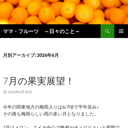
コ
ン
テ
ン
検
ツ
ママ・フルーツ ～日々のこと～
索
へ
メインメ
ス
ニュー
キ
月別アーカイブ: 2026年6月
ッ
プ
7月の果実展望！
2026年6月30日
今年の関東地方の梅雨入りは6/7頃で平年並み♪
その後も梅雨らしい雨の多い月となりました。
7月はメロン、スイカ中心で晩柑がチョロリという展開で