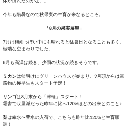
体が慣れたのかな。。
今年も酷暑なので秋果実の生育が来なるところ。
「8月の果実展望」
7月は梅雨っぽい中にも晴れると猛暑日となることも多く、
極端な空まわりでした。
8月も高温は続き、少雨の状況が続きそうです。
ミカン
は盆明けにグリーンハウスが始まり、9月頭からは露
路物の極早生もスタート予定！
リンゴ
は8月末から「津軽」スタート！
霜害で収量減だった昨年に比べ120%ほどの出来とのこと♪
梨
は幸水〜豊水の入荷で、こちらも昨年比120%と生育順
調！