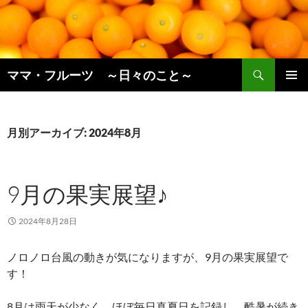
コ
ン
テ
ン
検
ツ
ママ・フルーツ ～日々のこと～
索
へ
メインメ
ス
ニュー
キ
月別アーカイブ: 2024年8月
ッ
プ
9月の果実展望♪
2024年8月28日
ノロノロ台風の動きが気になりますが、9月の果実展望で
す！
8月は雨天が少なく、ほぼ毎日真夏日を記録し、酷暑が続き