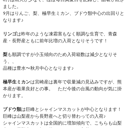
ました。
9月はりんご、梨、極早生ミカン、ブドウ類中心の出回りと
なります♪
リンゴ
は昨年のような凍霜害もなく順調な生育で、青森
産・長野産ともに前年比増の入荷となりそうです！
梨
も順調ですが小玉傾向のため入荷箱数は減少となりそ
う、、
品種は豊水〜秋月中心となります♪
極早生ミカン
は宮崎産は裏年で収量減の見込みですが、熊
本産が着果良好との事。 ただ今後の台風の動向が気に掛
かります。
ブドウ類
は巨峰とシャインマスカットが中心となります！
巨峰は山梨産から長野産へと切り替わっての入荷♪
シャインマスカットは全国的に増加傾向で、こちらも山梨