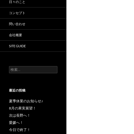
日々のこと
コンセプト
問い合わせ
会社概要
SITE GUIDE
検
索:
最近の投稿
夏季休業のお知らせ♪
8月の果実展望！
次は長野へ！
愛媛へ！
今日で終了！