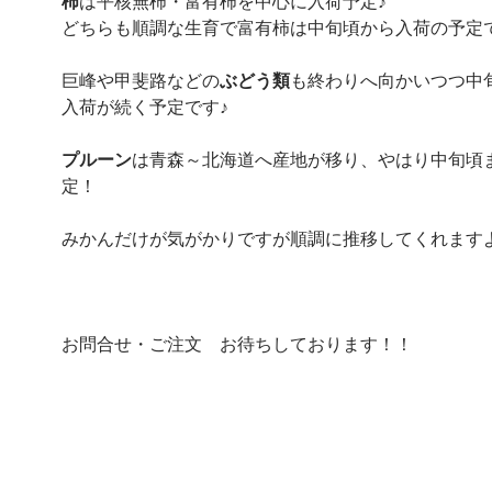
柿
は平核無柿・富有柿を中心に入荷予定♪
どちらも順調な生育で富有柿は中旬頃から入荷の予定
巨峰や甲斐路などの
ぶどう類
も終わりへ向かいつつ中
入荷が続く予定です♪
プルーン
は青森～北海道へ産地が移り、やはり中旬頃
定！
みかんだけが気がかりですが順調に推移してくれます
お問合せ・ご注文 お待ちしております！！