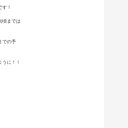
です！
旬頃までは
までの予
ように！！