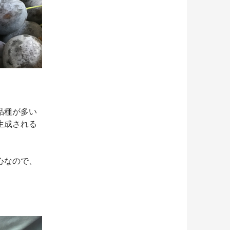
品種が多い
生成される
心なので、