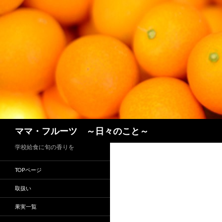
コ
ン
テ
ン
ツ
へ
ス
キ
ッ
プ
検
ママ・フルーツ ～日々のこと～
索
学校給食に旬の香りを
TOPページ
取扱い
果実一覧