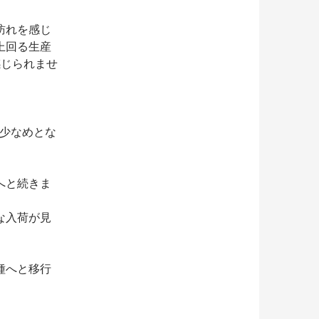
訪れを感じ
上回る生産
感じられませ
。
は少なめとな
へと続きま
な入荷が見
種へと移行