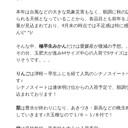
本年は台風などの大きな気象災害もなく、順調に秋の
られる天候となっていることから、各品目とも前年を
量が見込まれており、9月末の時点では不足感は特に
ん\(^ ^)/
そんな中、
極早生みかん
だけは愛媛産が微減の予想。
その分、玉肥大が進みMサイズ中心の入荷でSサイズ
りそうです。。。
りんご
は津軽～早生ふじを経て人気のシナノスイート
す♪
シナノスイートは連休明け位からの入荷予定で、順調
込まれております！
梨
は豊水が終わりになり、あきづき・新高などの晩生
していきます♪大玉種なので１/６～１/８付で！