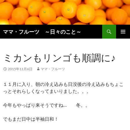
コ
ン
テ
ン
検
ツ
ママ・フルーツ ～日々のこと～
索
へ
メインメ
ス
ニュー
キ
ミカンもリンゴも順調に♪
ッ
プ
2015年11月6日
ママ・フルーツ
１１月に入り、朝の冷え込みも日没後の冷え込みもちょこ
っとそれらしくなってまいりました。。。
今年もやっぱり来そうですね… 冬。。
でもまだ日中は半袖日和！