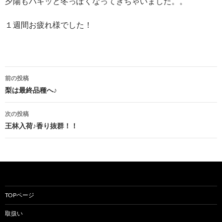
夕陽もパキッと冬っぽくなってきちゃいました。。
１週間お疲れ様でした！
投
前の投稿
稿
梨は最終品種へ♪
ナ
次の投稿
ビ
王林入荷♪香り抜群！！
ゲ
ー
シ
ョ
TOPページ
ン
取扱い