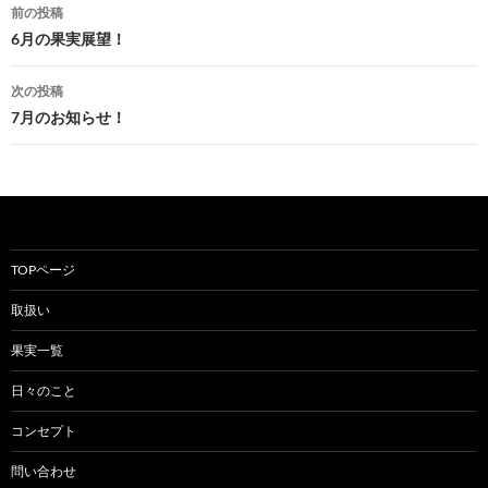
投
前の投稿
稿
6月の果実展望！
ナ
次の投稿
ビ
7月のお知らせ！
ゲ
ー
シ
ョ
TOPページ
ン
取扱い
果実一覧
日々のこと
コンセプト
問い合わせ