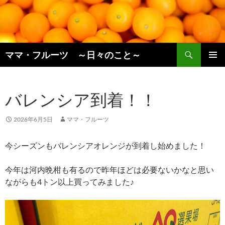
コ
ン
テ
ン
検
ツ
ママ・フルーツ ～日々のこと～
索
へ
メインメ
ス
ニュー
キ
バレンシア到着！！
ッ
プ
2026年6月5日
ママ・フルーツ
今シーズンもバレンシアオレンジが到着し始めました！
今年は河内晩柑も有るので昨年ほどは必要ないかなと思い
ながらも4トン以上買ってみました♪