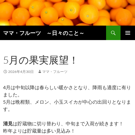
コ
ン
テ
ン
検
ツ
ママ・フルーツ ～日々のこと～
索
へ
メインメ
ス
ニュー
キ
5月の果実展望！
ッ
プ
2026年4月30日
ママ・フルーツ
4月は中旬以降は春らしい暖かさとなり、降雨も適度に有り
ました。
5月は晩柑類、メロン、小玉スイカが中心の出回りとなりま
す。
清見
は貯蔵物に切り替わり、中旬まで入荷が続きます！
昨年よりは貯蔵量は多い見込み！