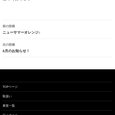
投
前の投稿
稿
ニューサマーオレンジ♪
ナ
次の投稿
ビ
6月のお知らせ！
ゲ
ー
シ
ョ
TOPページ
ン
取扱い
果実一覧