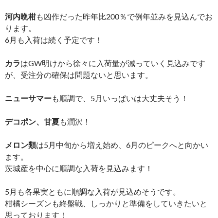
河内晩柑
も凶作だった昨年比200％で例年並みを見込んでお
ります。
6月も入荷は続く予定です！
カラ
はGW明けから徐々に入荷量が減っていく見込みです
が、受注分の確保は問題ないと思います。
ニューサマー
も順調で、5月いっぱいは大丈夫そう！
デコポン、甘夏
も潤沢！
メロン類
は5月中旬から増え始め、6月のピークへと向かい
ます。
茨城産を中心に順調な入荷を見込みます！
5月も各果実ともに順調な入荷が見込めそうです。
柑橘シーズンも終盤戦、しっかりと準備をしていきたいと
思っております！